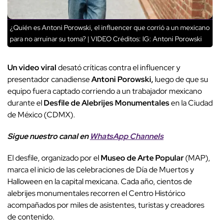
¿Quién es Antoni Porowski, el influencer que corrió a un mexicano
para no arruinar su toma? | VIDEO
Créditos: IG: Antoni Porowski
Un
video viral
desató críticas contra el influencer y
presentador canadiense
Antoni Porowski
,
luego de que su
equipo fuera captado corriendo a un trabajador mexicano
durante el
Desfile de Alebrijes Monumentales
en la Ciudad
de México (
CDMX
).
Sigue nuestro canal en
WhatsApp Channels
El desfile, organizado por el
Museo de Arte Popular
(MAP),
marca el inicio de las celebraciones de Día de Muertos y
Halloween en la capital mexicana. Cada año, cientos de
alebrijes monumentales recorren el Centro Histórico
acompañados por miles de asistentes, turistas y creadores
de contenido.