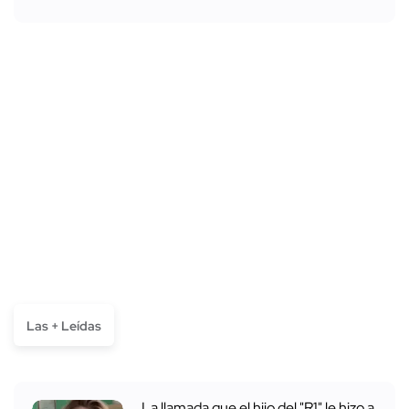
Las + Leídas
La llamada que el hijo del "R1" le hizo a