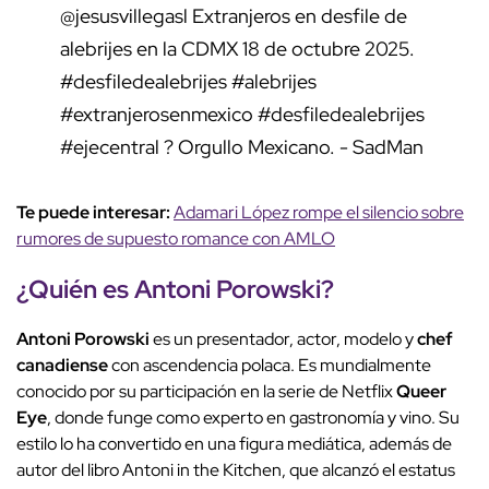
@jesusvillegasl
Extranjeros en desfile de
alebrijes en la CDMX 18 de octubre 2025.
#desfiledealebrijes
#alebrijes
#extranjerosenmexico
#desfiledealebrijes
#ejecentral
? Orgullo Mexicano. - SadMan
Te puede interesar:
Adamari López rompe el silencio sobre
rumores de supuesto romance con AMLO
¿Quién es
Antoni Porowski
?
Antoni Porowski
es un presentador, actor, modelo y
chef
canadiense
con ascendencia polaca. Es mundialmente
conocido por su participación en la serie de Netflix
Queer
Eye
, donde funge como experto en gastronomía y vino. Su
estilo lo ha convertido en una figura mediática, además de
autor del libro Antoni in the Kitchen, que alcanzó el estatus