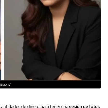
graphy1
cantidades de dinero para tener una
sesión de fotos