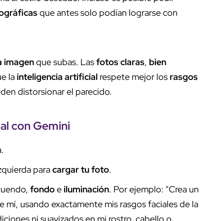
ográficas
que antes solo podían lograrse con
la imagen
que subas. Las
fotos claras
,
bien
e la
inteligencia artificial
respete mejor los
rasgos
eden distorsionar el parecido.
nal con
Gemini
.
izquierda para
cargar tu foto
.
atuendo,
fondo
e
iluminación
. Por ejemplo: "Crea un
 de mí, usando exactamente mis rasgos faciales de la
iciones ni suavizados en mi rostro, cabello o