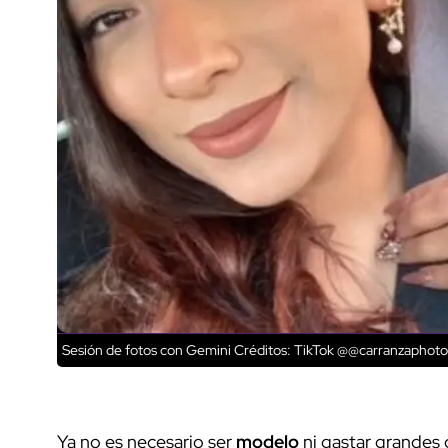
Sesión de fotos con Gemini
Créditos: TikTok @@carranzaphoto
Ya no es necesario ser
modelo
ni gastar grandes 