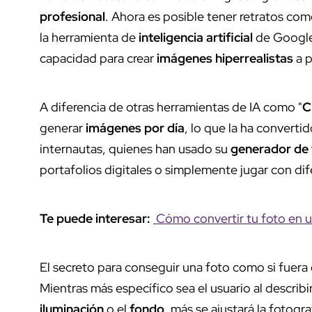
profesional
. Ahora es posible tener retratos co
la herramienta de
inteligencia artificial
de Google,
capacidad para crear
imágenes hiperrealistas
a p
A diferencia de otras herramientas de IA como "
C
generar
imágenes por día
, lo que la ha converti
internautas, quienes han usado su
generador de 
portafolios digitales o simplemente jugar con di
Te puede interesar:
Cómo convertir tu foto en 
El secreto para conseguir una foto como si fuera 
Mientras más específico sea el usuario al describ
iluminación
o el
fondo
, más se ajustará la fotogra