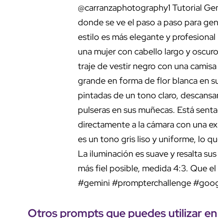
@carranzaphotography1
Tutorial Gem
donde se ve el paso a paso para gene
estilo es más elegante y profesiona
una mujer con cabello largo y oscur
traje de vestir negro con una camis
grande en forma de flor blanca en s
pintadas de un tono claro, descansan
pulseras en sus muñecas. Está sent
directamente a la cámara con una ex
es un tono gris liso y uniforme, lo q
La iluminación es suave y resalta sus
más fiel posible, medida 4:3. Que el 
#gemini
#prompterchallenge
#goog
Otros
prompts
que puedes utilizar e