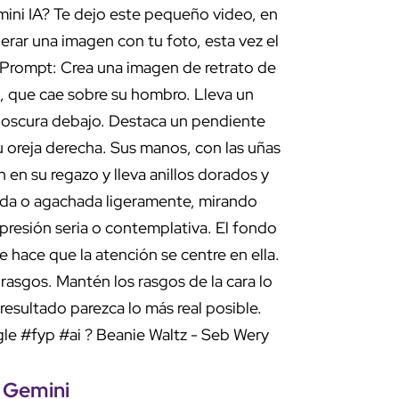
ini IA? Te dejo este pequeño video, en
rar una imagen con tu foto, esta vez el
l Prompt: Crea una imagen de retrato de
o, que cae sobre su hombro. Lleva un
a oscura debajo. Destaca un pendiente
u oreja derecha. Sus manos, con las uñas
 en su regazo y lleva anillos dorados y
ada o agachada ligeramente, mirando
presión seria o contemplativa. El fondo
ue hace que la atención se centre en ella.
 rasgos. Mantén los rasgos de la cara lo
resultado parezca lo más real posible.
le
#fyp
#ai
? Beanie Waltz - Seb Wery
n
Gemini