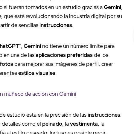
mo si fueran tomados en un estudio gracias a
Gemini
,
 que está revolucionando la industria digital por su
artir de sencillas
instrucciones
.
hatGPT
",
Gemini
no tiene un número límite para
do en una de las
aplicaciones preferidas
de los
fotos
para mejorar sus imágenes de perfil, crear
ferentes
estilos visuales
.
un muñeco de acción con Gemini
de estudio está en la precisión de las
instrucciones
.
ir detalles como el
peinado
, la
vestimenta
, la
fía al estilo deseado. Incluso es posible pedir