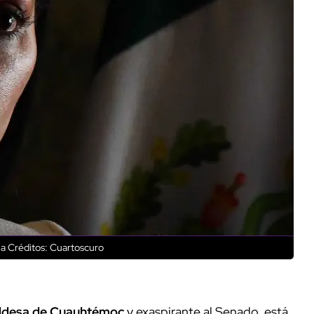
na
Créditos: Cuartoscuro
aldesa de Cuauhtémoc
y exaspirante al Senado, está