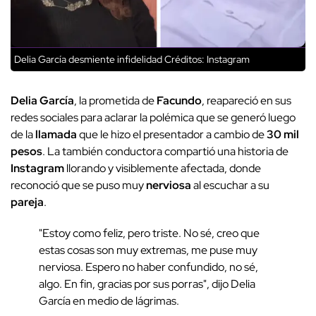
Delia García desmiente infidelidad
Créditos: Instagram
Delia García
, la prometida de
Facundo
, reapareció en sus
redes sociales para aclarar la polémica que se generó luego
de la
llamada
que le hizo el presentador a cambio de
30 mil
pesos
. La también conductora compartió una historia de
Instagram
llorando y visiblemente afectada, donde
reconoció que se puso muy
nerviosa
al escuchar a su
pareja
.
"Estoy como feliz, pero triste. No sé, creo que
estas cosas son muy extremas, me puse muy
nerviosa. Espero no haber confundido, no sé,
algo. En fin, gracias por sus porras", dijo Delia
García en medio de lágrimas.