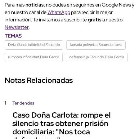
Para más
noticias
, no dudes en seguirnos en Google News y
en nuestro canal de
WhatsApp
para recibir la mejor
información. Te invitamos a suscribirte
gratis
a nuestro
Newsletter
.
TEMAS
Delia García infidelidad Facundo
llamada polémica Facundo novia
rumores infidelidad Delia García
defensa hija Facundo Delia García
Notas Relacionadas
1
Tendencias
Caso Doña Carlota: rompe el
silencio tras obtener prisión
domiciliaria: "Nos toca