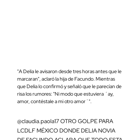
"A Delia le avisaron desde tres horas antes que le
marcaran", aclaró la hija de Facundo. Mientras
que Delia lo confirmó y señaló que le parecían de
risa los rumores: "Ni modo que estuviera ´ay,
amor, contéstale a mi otro amor´".
@claudia.paola17
OTRO GOLPE PARA
LCDLF MÉXICO DONDE DELIA NOVIA
DE FACUNDO ACLARA QUE TODO ESTA