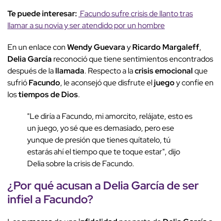
Te puede interesar:
Facundo sufre crisis de llanto tras
llamar a su novia y ser atendido por un hombre
En un enlace con
Wendy Guevara
y
Ricardo Margaleff
,
Delia García
reconoció que tiene sentimientos encontrados
después de la
llamada
. Respecto a la
crisis emocional
que
sufrió
Facundo
, le aconsejó que disfrute el
juego
y confíe en
los
tiempos de Dios
.
"Le diría a Facundo, mi amorcito, relájate, esto es
un juego, yo sé que es demasiado, pero ese
yunque de presión que tienes quítatelo, tú
estarás ahí el tiempo que te toque estar", dijo
Delia sobre la crisis de Facundo.
¿Por qué acusan a
Delia García
de ser
infiel a
Facundo
?