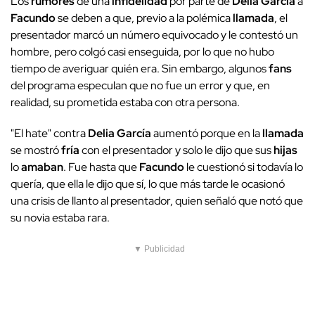
Los
rumores
de una
infidelidad
por parte de
Delia García
a
Facundo
se deben a que, previo a la polémica
llamada
, el
presentador marcó un número equivocado y le contestó un
hombre, pero colgó casi enseguida, por lo que no hubo
tiempo de averiguar quién era. Sin embargo, algunos
fans
del programa especulan que no fue un error y que, en
realidad, su prometida estaba con otra persona.
"El hate" contra
Delia García
aumentó porque en la
llamada
se mostró
fría
con el presentador y solo le dijo que sus
hijas
lo
amaban
. Fue hasta que
Facundo
le cuestionó si todavía lo
quería, que ella le dijo que sí, lo que más tarde le ocasionó
una crisis de llanto al presentador, quien señaló que notó que
su novia estaba rara.
▼ Publicidad