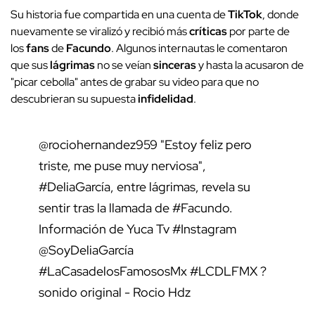
Su historia fue compartida en una cuenta de
TikTok
, donde
nuevamente se viralizó y recibió más
críticas
por parte de
los
fans
de
Facundo
. Algunos internautas le comentaron
que sus
lágrimas
no se veían
sinceras
y hasta la acusaron de
"picar cebolla" antes de grabar su video para que no
descubrieran su supuesta
infidelidad
.
@rociohernandez959
"Estoy feliz pero
triste, me puse muy nerviosa",
#DeliaGarcía
, entre lágrimas, revela su
sentir tras la llamada de
#Facundo
.
Información de Yuca Tv
#Instagram
@SoyDeliaGarcía
#LaCasadelosFamososMx
#LCDLFMX
?
sonido original - Rocio Hdz