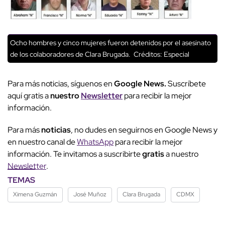
Ocho hombres y cinco mujeres fueron detenidos por el asesinato
de los colaboradores de Clara Brugada.
Créditos: Especial
Para más noticias, síguenos en
Google News.
Suscríbete
aquí gratis a
nuestro
Newsletter
para recibir la mejor
información.
Para más
noticias
, no dudes en seguirnos en Google News y
en nuestro canal de
WhatsApp
para recibir la mejor
información. Te invitamos a suscribirte
gratis
a nuestro
Newsletter
.
TEMAS
Ximena Guzmán
José Muñoz
Clara Brugada
CDMX