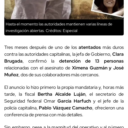
Hasta el momento las autoridades mantienen varias líneas de
investigación abiertas.
Créditos: Especial
Tres meses después de uno de los
atentados
más duros
contra las autoridades capitalinas, la jefa de Gobierno,
Clara
Brugada
, confirmó la
detención de 13 personas
relacionadas con el asesinato de
Ximena Guzmán y José
Muñoz
, dos de sus colaboradores más cercanos.
El anuncio lo hizo primero la propia mandataria y, horas más
tarde, la fiscal
Bertha Alcalde Luján
, el secretario de
Seguridad federal Omar
García Harfuch
y el jefe de la
policía capitalina,
Pablo Vázquez Camacho
, ofrecieron una
conferencia de prensa con más detalles.
Sin embargo, pese a la magnitud del operativo y al número