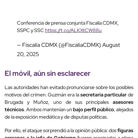
Conferencia de prensa conjunta Fiscalía CDMX,
SSPC y SSC
https://t.co/ALKXtCW88u
— Fiscalía CDMX (@FiscaliaCDMX)
August
20, 2025
El móvil, aún sin esclarecer
Las autoridades han evitado pronunciarse sobre los posibles
motivos del crimen. Guzmán era la
secretaria particular
de
Brugada y Muñoz, uno de sus principales
asesores
técnicos
. Ambos mantenían un
bajo perfil público
, alejados
de la exposición mediática y de disputas políticas.
Por ello, el ataque sorprendió a la opinión pública: dos
figuras
cercanas a la jefa de Gobierno
fueron asesinadas a plena