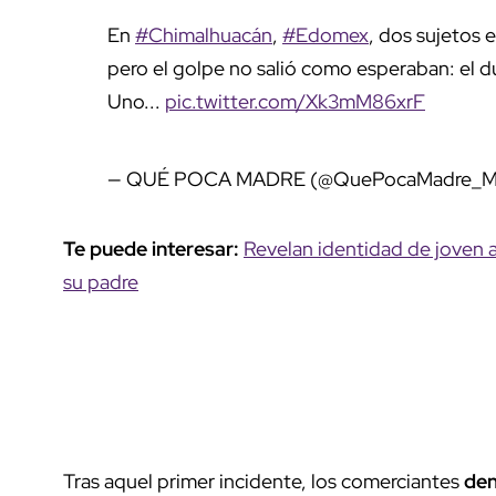
En
#Chimalhuacán
,
#Edomex
, dos sujetos 
pero el golpe no salió como esperaban: el due
Uno...
pic.twitter.com/Xk3mM86xrF
— QUÉ POCA MADRE (@QuePocaMadre_
Te puede interesar:
Revelan identidad de joven a
su padre
Tras aquel primer incidente, los comerciantes
den