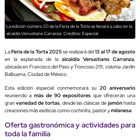
La edición número 20 de la Feria de la Torta se llevará a cabo en la
alcaldía Venustiano Carranza.
Créditos: Especial
La
Feria de la Torta 2025
se realizará del
13 al 17 de agosto
en la explanada de la
alcaldía Venustiano Carranza
,
ubicada en Francisco del Paso y Troncoso 219, colonia Jardín
Balbuena, Ciudad de México.
Esta edición especial conmemorará su
20 aniversario
reuniendo a
más de 90 expositores
que ofrecerán una
gran
variedad de tortas
, desde las clásicas de
jamón
hasta
creaciones más exóticas como cochinita, pastor y
milanesa
.
Oferta gastronómica y
actividades
para
toda la familia