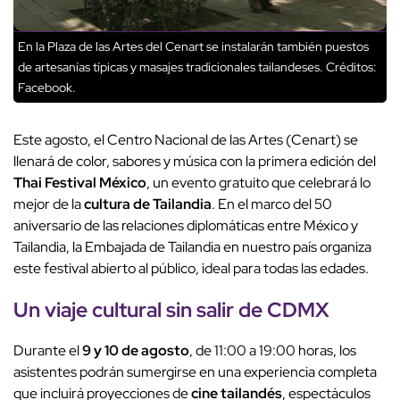
En la Plaza de las Artes del Cenart se instalarán también puestos
de artesanías típicas y masajes tradicionales tailandeses.
Créditos:
Facebook.
Este agosto, el Centro Nacional de las Artes (Cenart) se
llenará de color, sabores y música con la primera edición del
Thai Festival México
, un evento gratuito que celebrará lo
mejor de la
cultura de Tailandia
. En el marco del 50
aniversario de las relaciones diplomáticas entre México y
Tailandia, la Embajada de Tailandia en nuestro país organiza
este festival abierto al público, ideal para todas las edades.
Un
viaje cultural
sin salir de
CDMX
Durante el
9 y 10 de agosto
, de 11:00 a 19:00 horas, los
asistentes podrán sumergirse en una experiencia completa
que incluirá proyecciones de
cine tailandés
, espectáculos