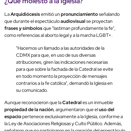
¿Qué molestó a la Iglesia?
La
Arquidiócesis
emitió un
pronunciamiento
señalando
que durante el espectáculo
audiovisual
se proyectan
frases y símbolos
que "lastiman profundamente la fe",
como referencias al aborto legal y a la marcha LGBT+.
"Hacemos un llamado a las autoridades de la
CDMX para que, en uso de sus diversas
atribuciones, giren las indicaciones necesarias
para que sobre la fachada de la Catedral se evite
en todo momento la proyección de mensajes
contrarios a la fe católica", demandó la Iglesia en
su comunicado.
Aunque reconocieron que la
Catedral
es un inmueble
propiedad de la nación
, argumentaron que el
uso del
espacio
pertenece exclusivamente a la Iglesia, conforme a
la Ley de Asociaciones Religiosas y Culto Público. Además,
señalaron que no participaron en la creación del espectáculo,