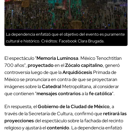
La dependencia enfatizó que el objetivo del evento es puramente
cultural e histórico.
Créditos: Facebook Clara Brugada.
El espectáculo "
Memoria Luminosa
. México Tenochtitlan
700 años",
proyectado
en el
Zócalo capitalino
, generó
controversia luego de que la
Arquidiócesis
Primada de
México se pronunciara en contra de que se proyectaran
imágenes sobre la
Catedral
Metropolitana, al considerar
que contienen "
mensajes contrarios
a la
fe católica
".
En respuesta, el
Gobierno de la Ciudad de México
, a
través de la Secretaría de Cultura, confirmó que
retirará las
proyecciones
del espectáculo sobre la fachada del recinto
religioso y ajustará el
contenido
. La dependencia enfatizó