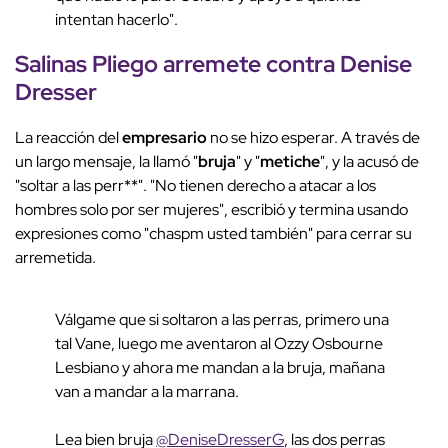
intentan hacerlo".
Salinas Pliego arremete contra
Denise
Dresser
La reacción del
empresario
no se hizo esperar. A través de
un largo mensaje, la llamó "
bruja
" y "
metiche
", y la acusó de
"soltar a las perr**". "No tienen derecho a atacar a los
hombres solo por ser mujeres", escribió y termina usando
expresiones como "chaspm usted también" para cerrar su
arremetida.
Válgame que si soltaron a las perras, primero una
tal Vane, luego me aventaron al Ozzy Osbourne
Lesbiano y ahora me mandan a la bruja, mañana
van a mandar a la marrana.
Lea bien bruja
@DeniseDresserG
, las dos perras