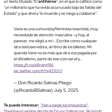
un texto titulado "El
antihéroe
", en el que lo calificó como
"un millonario que ha vivido acurrucado bajo las faldas del
Estado" y que ahora "lo muerde y se niega a colaborar".
Vane es una comunista/feminista resentida, muy
necesitada de atención masculina —y hoy, al
parecer, me eligió a mí—. Escribe como cualquier
otra textoservidora, al ritmo de los billetes. Mi
querida Vane no es más que otra voz pagada por
el oficialismo, parte de ese coro servil y...
https://t.co/p8rajnt9I6
pic.twitter.com/fcYx4292t3
— Don Ricardo Salinas Pliego
(@RicardoBSalinas)
July 5, 2025
Te puede interesar:
"Van a pagar los impuestos":
Sheinbaum exhibe deuda de Grupo Salinas por 74 mmdp