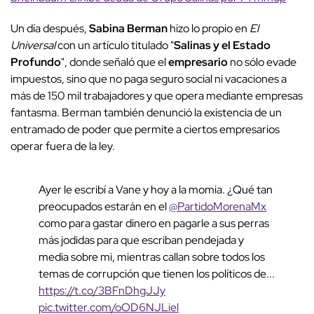
Un día después,
Sabina Berman
hizo lo propio en
El
Universal
con un artículo titulado "
Salinas y el Estado
Profundo
", donde señaló que el
empresario
no sólo evade
impuestos, sino que no paga seguro social ni vacaciones a
más de 150 mil trabajadores y que opera mediante empresas
fantasma. Berman también denunció la existencia de un
entramado de poder que permite a ciertos empresarios
operar fuera de la ley.
Ayer le escribí a Vane y hoy a la momia. ¿Qué tan
preocupados estarán en el
@PartidoMorenaMx
como para gastar dinero en pagarle a sus perras
más jodidas para que escriban pendejada y
media sobre mi, mientras callan sobre todos los
temas de corrupción que tienen los políticos de...
https://t.co/3BFnDhgJJy
pic.twitter.com/oOD6NJLiel