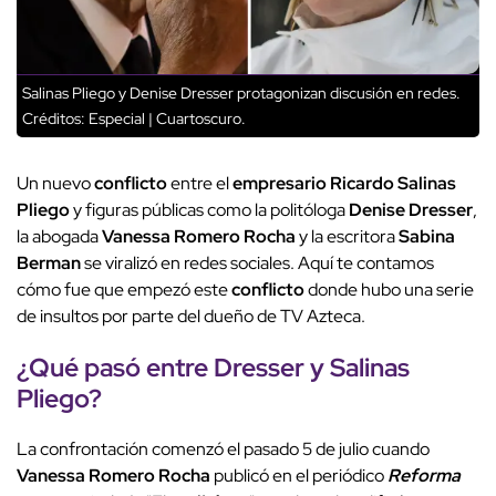
Salinas Pliego y Denise Dresser protagonizan discusión en redes.
Créditos: Especial | Cuartoscuro.
Un nuevo
conflicto
entre el
empresario
Ricardo Salinas
Pliego
y figuras públicas como la politóloga
Denise Dresser
,
la abogada
Vanessa Romero Rocha
y la escritora
Sabina
Berman
se viralizó en redes sociales. Aquí te contamos
cómo fue que empezó este
conflicto
donde hubo una serie
de insultos por parte del dueño de TV Azteca.
¿Qué pasó entre Dresser y Salinas
Pliego?
La confrontación comenzó el pasado 5 de julio cuando
Vanessa Romero Rocha
publicó en el periódico
Reforma