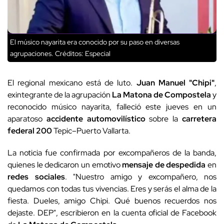
El músico nayarita era conocido por su paso en diversas
agrupaciones.
Créditos: Especial
El regional mexicano está de luto.
Juan Manuel
"Chipi"
,
exintegrante de la agrupación
La Matona de Compostela
y
reconocido músico nayarita, falleció este jueves en un
aparatoso
accidente automovilístico
sobre la
carretera
federal 200
Tepic–Puerto Vallarta.
La noticia fue confirmada por excompañeros de la banda,
quienes le dedicaron un emotivo
mensaje de despedida
en
redes sociales
. "Nuestro amigo y excompañero, nos
quedamos con todas tus vivencias. Eres y serás el alma de la
fiesta. Dueles, amigo Chipi. Qué buenos recuerdos nos
dejaste. DEP", escribieron en la cuenta oficial de Facebook