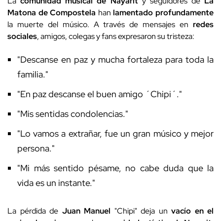
La
comunidad musical de Nayarit
y seguidores de
La
Matona de Compostela
han
lamentado profundamente
la muerte del músico. A través de mensajes en
redes
sociales
, amigos, colegas y fans expresaron su tristeza:
"Descanse en paz y mucha fortaleza para toda la
familia."
"En paz descanse el buen amigo ´Chipi´."
"Mis sentidas condolencias."
"Lo vamos a extrañar, fue un gran músico y mejor
persona."
"Mi más sentido pésame, no cabe duda que la
vida es un instante."
La pérdida de
Juan Manuel
"Chipi" deja un
vacío en el