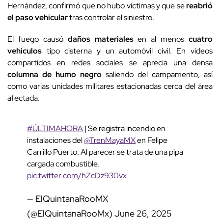
Hernández, confirmó que no hubo víctimas y que se
reabrió
el paso vehicular
tras controlar el siniestro.
El fuego causó
daños materiales
en al menos
cuatro
vehículos
tipo cisterna y un automóvil civil. En videos
compartidos en redes sociales se aprecia una densa
columna de humo negro
saliendo del campamento, así
como varias unidades militares estacionadas cerca del área
afectada.
#ÚLTIMAHORA
| Se registra incendio en
instalaciones del
@TrenMayaMX
en Felipe
Carrillo Puerto. Al parecer se trata de una pipa
cargada combustible.
pic.twitter.com/hZcDz930vx
— ElQuintanaRooMX
(@ElQuintanaRooMx)
June 26, 2025