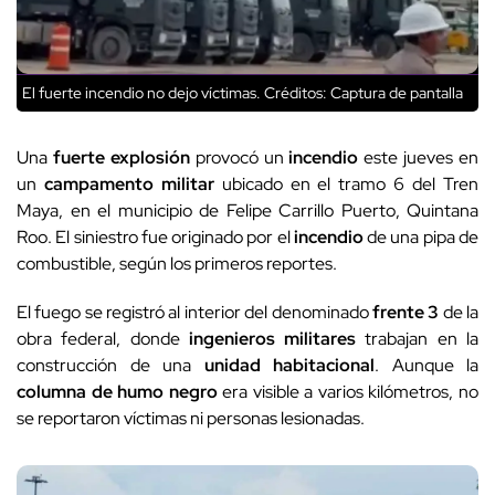
El fuerte incendio no dejo víctimas.
Créditos: Captura de pantalla
Una
fuerte explosión
provocó un
incendio
este jueves en
un
campamento militar
ubicado en el tramo 6 del Tren
Maya, en el municipio de Felipe Carrillo Puerto, Quintana
Roo. El siniestro fue originado por el
incendio
de una pipa de
combustible, según los primeros reportes.
El fuego se registró al interior del denominado
frente 3
de la
obra federal, donde
ingenieros militares
trabajan en la
construcción de una
unidad habitacional
. Aunque la
columna de humo negro
era visible a varios kilómetros, no
se reportaron víctimas ni personas lesionadas.