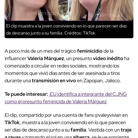
El clip muestra a la joven conviviendo en lo que parecen ser días
de descanso junto a su familia.
Créditos: TikTok.
A poco más de un mes del trágico
feminicidio
de la
influencer
Valeria Márquez
, un presunto
video inédito
ha
comenzado a circular en redes sociales, mostrando los
momentos que vivió días antes de ser asesinada a tiros
durante una
transmisión en vivo
en Zapopan, Jalisco.
Te puede interesar:
EU identifica a integrante del CJNG
como el presunto feminicida de Valeria Márquez
El clip, compartido por una cuenta de fans @valeyvivian en
TikTok
, muestra a la joven conviviendo en lo que parecen
ser días de descanso junto a su
familia
. Vestida con un
traje
a rayas
y tomando el sol en una
alberca
, se le ve sonriente,