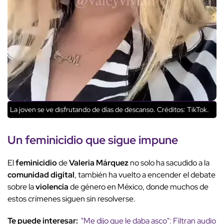
La joven se ve disfrutando de días de descanso.
Créditos: TikTok.
Un
feminicidio
que sigue impune
El
feminicidio
de
Valeria Márquez
no solo ha sacudido a la
comunidad digital
, también ha vuelto a encender el debate
sobre la
violencia
de género en México, donde muchos de
estos crímenes siguen sin resolverse.
Te puede interesar:
"Me dijo que le daba asco": Filtran audio