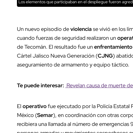
Los elementos que participaban en el despliegue fueron agredi
Un nuevo episodio de
violencia
se vivió en los lí
cuando fuerzas de seguridad realizaron un
opera
de Tecomán. El resultado fue un
enfrentamient
Cártel Jalisco Nueva Generación (
CJNG
) abatid
aseguramiento de armamento y equipo táctico.
Te puede interesar:
Revelan causa de muerte de 
El
operativo
fue ejecutado por la Policía Estatal
México (
Semar
), en coordinación con otras corp
recibiera una llamada al número de emergencias 91
personas armadas y movimientos sospechosos en