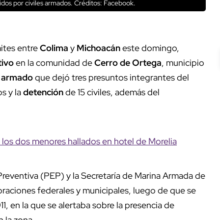
dos por civiles armados.
Créditos: Facebook.
mites entre
Colima
y
Michoacán
este domingo,
tivo
en la comunidad de
Cerro de Ortega
, municipio
o armado
que dejó tres presuntos integrantes del
os y la
detención
de 15 civiles, además del
los dos menores hallados en hotel de Morelia
 Preventiva (PEP) y la Secretaría de Marina Armada de
oraciones federales y municipales, luego de que se
1, en la que se alertaba sobre la presencia de
 la zona.