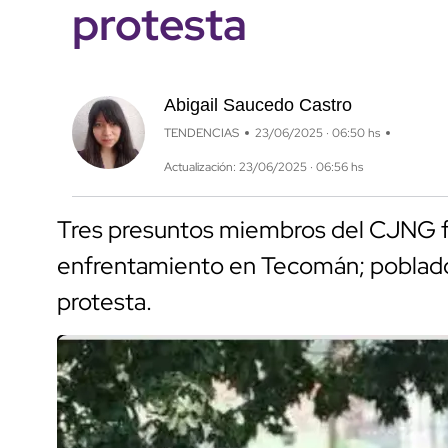
protesta
Abigail Saucedo Castro
TENDENCIAS
23/06/2025 · 06:50 hs
Actualización: 23/06/2025 · 06:56 hs
Tres presuntos miembros del CJNG fu
enfrentamiento en Tecomán; poblador
protesta.