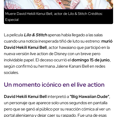
Muere David Hekili Kenui Bell, actor de Lilo & Stitch
Créditos:
Especial
La película
Lilo & Stitch
apenas había llegado a las salas
cuando una noticia inesperada tiñó de luto su estreno:
murió
David Hekili Kenui Bell
, actor hawaiano que participó en la
nueva versión live action de Disney con un breve pero
inolvidable papel. El deceso ocurrió el
domingo 15 de junio
,
según confirmó su hermana Jalene Kanani Bell en redes
sociales.
Un momento icónico en el live action
David Hekili Kenui Bell
interpretó a
"Big Hawaiian Dude"
,
un personaje que aparece solo unos segundos en pantalla
pero que se ganó al público por su reacción cómica al ver un
portal alienígena y dejar caer su raspado. Fue una de esas