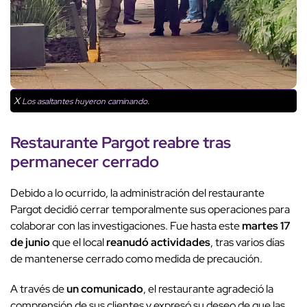
X
Los asaltantes huyeron caminando.
Restaurante Pargot reabre tras
permanecer cerrado
Debido a lo ocurrido, la administración del restaurante
Pargot decidió cerrar temporalmente sus operaciones para
colaborar con las investigaciones. Fue hasta este
martes 17
de junio
que el local
reanudó actividades
, tras varios días
de mantenerse cerrado como medida de precaución.
A través de
un comunicado
, el restaurante agradeció la
comprensión de sus clientes y expresó su deseo de que las