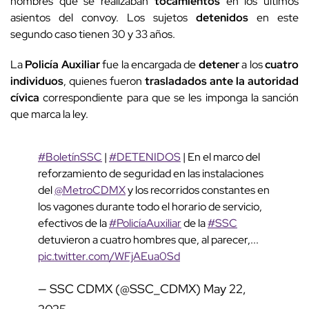
hombres que se realizaban
tocamientos
en los últimos
asientos del convoy. Los sujetos
detenidos
en este
segundo caso tienen 30 y 33 años.
La
Policía Auxiliar
fue la encargada de
detener
a los
cuatro
individuos
, quienes fueron
trasladados ante la autoridad
cívica
correspondiente para que se les imponga la sanción
que marca la ley.
#BoletínSSC
|
#DETENIDOS
| En el marco del
reforzamiento de seguridad en las instalaciones
del
@MetroCDMX
y los recorridos constantes en
los vagones durante todo el horario de servicio,
efectivos de la
#PolicíaAuxiliar
de la
#SSC
detuvieron a cuatro hombres que, al parecer,...
pic.twitter.com/WFjAEua0Sd
— SSC CDMX (@SSC_CDMX)
May 22,