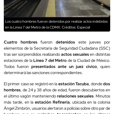
Los cuatro hombres fueron detenidos por realizar actos indebidos
en la Línea 7 del Metro de la CDMX.
Créditos: Especial
Cuatro hombres
fueron
detenidos
este jueves por
elementos de la Secretaría de Seguridad Ciudadana (SSC)
tras ser sorprendidos realizando
actos sexuales
en distintas
estaciones de la
Línea 7 del Metro
de la Ciudad de México.
Todos fueron
presentados ante un juez cívico
, quien
determinará las sanciones correspondientes.
El primer caso se registró en la
estación Tacuba
, donde
dos
hombres
, de 24 y 38 años de edad, fueron descubiertos en
el último vagón manteniendo
relaciones sexuales
. Minutos
más tarde, en la
estación Refinería
, ubicada en la colonia
Ángel Zimbrón, usuarios alertaron a policías sobre otro par de