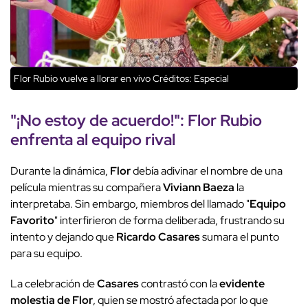
Flor Rubio vuelve a llorar en vivo
Créditos: Especial
"¡No estoy de acuerdo!": Flor Rubio
enfrenta al equipo rival
Durante la dinámica,
Flor
debía adivinar el nombre de una
película mientras su compañera
Viviann Baeza
la
interpretaba. Sin embargo, miembros del llamado "
Equipo
Favorito
" interfirieron de forma deliberada, frustrando su
intento y dejando que
Ricardo Casares
sumara el punto
para su equipo.
La celebración de
Casares
contrastó con la
evidente
molestia de Flor
, quien se mostró afectada por lo que