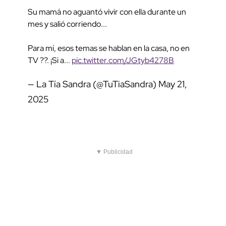
Su mamá no aguantó vivir con ella durante un
mes y salió corriendo...
Para mí, esos temas se hablan en la casa, no en
TV ??. ¡Si a...
pic.twitter.com/JGtyb4278B
— La Tía Sandra (@TuTiaSandra)
May 21,
2025
▼ Publicidad