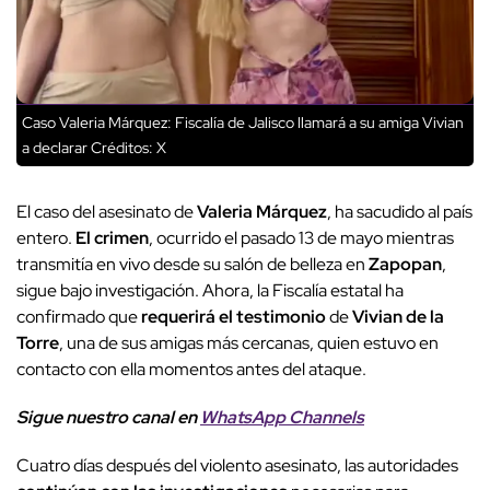
Caso Valeria Márquez: Fiscalía de Jalisco llamará a su amiga Vivian
a declarar
Créditos: X
El caso del asesinato de
Valeria Márquez
, ha sacudido al país
entero.
El crimen
, ocurrido el pasado 13 de mayo mientras
transmitía en vivo desde su salón de belleza en
Zapopan
,
sigue bajo investigación. Ahora, la Fiscalía estatal ha
confirmado que
requerirá el testimonio
de
Vivian de la
Torre
, una de sus amigas más cercanas, quien estuvo en
contacto con ella momentos antes del ataque.
Sigue nuestro canal en
WhatsApp Channels
Cuatro días después del violento asesinato, las autoridades