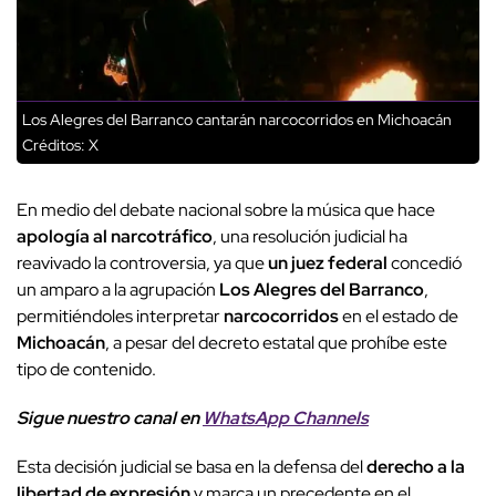
Los Alegres del Barranco cantarán narcocorridos en Michoacán
Créditos: X
En medio del debate nacional sobre la música que hace
apología al narcotráfico
, una resolución judicial ha
reavivado la controversia, ya que
un juez federal
concedió
un amparo a la agrupación
Los Alegres del Barranco
,
permitiéndoles interpretar
narcocorridos
en el estado de
Michoacán
, a pesar del decreto estatal que prohíbe este
tipo de contenido.
Sigue nuestro canal en
WhatsApp Channels
Esta decisión judicial se basa en la defensa del
derecho a la
libertad de expresión
y marca un precedente en el