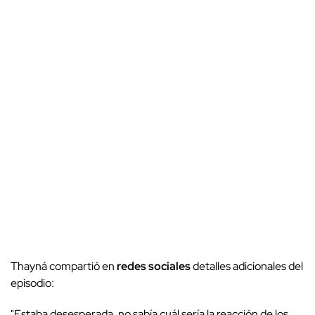
Thayná compartió en
redes sociales
detalles adicionales del
episodio:
"Estaba desesperada, no sabía cuál sería la reacción de los