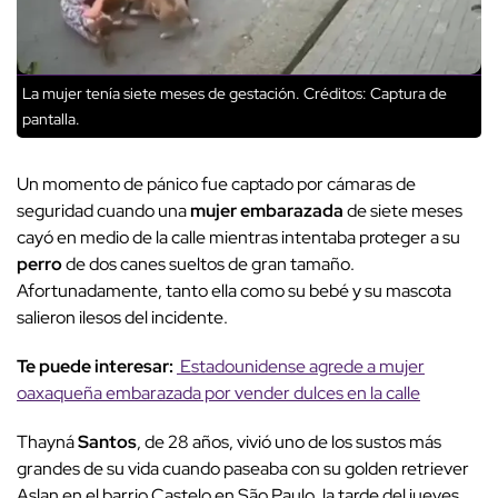
La mujer tenía siete meses de gestación.
Créditos: Captura de
pantalla.
Un momento de pánico fue captado por cámaras de
seguridad cuando una
mujer
embarazada
de siete meses
cayó en medio de la calle mientras intentaba proteger a su
perro
de dos canes sueltos de gran tamaño.
Afortunadamente, tanto ella como su bebé y su mascota
salieron ilesos del incidente.
Te puede interesar:
Estadounidense agrede a mujer
oaxaqueña embarazada por vender dulces en la calle
Thayná
Santos
, de 28 años, vivió uno de los sustos más
grandes de su vida cuando paseaba con su golden retriever
Aslan en el barrio Castelo en São Paulo, la tarde del jueves