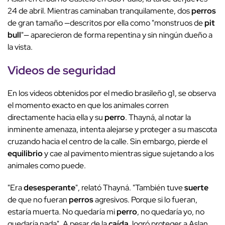
24 de abril. Mientras caminaban tranquilamente, dos
perros
de gran tamaño —descritos por ella como "monstruos de
pit
bull
"— aparecieron de forma repentina y sin ningún dueño a
la vista.
Videos de seguridad
En los videos obtenidos por el medio brasileño g1, se observa
el momento exacto en que los animales corren
directamente hacia ella y su
perro
. Thayná, al notar la
inminente amenaza, intenta alejarse y proteger a su mascota
cruzando hacia el centro de la calle. Sin embargo, pierde el
equilibrio
y cae al pavimento mientras sigue sujetando a los
animales como puede.
"Era
desesperante
", relató Thayná. "También tuve
suerte
de que no fueran
perros
agresivos. Porque si lo fueran,
estaría muerta. No quedaría mi
perro
, no quedaría yo, no
quedaría nada". A pesar de la
caída
, logró proteger a Aslan