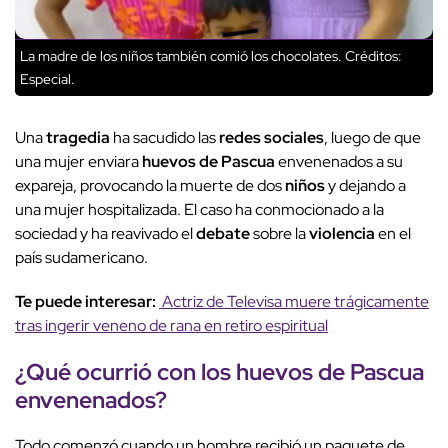
La madre de los niños también comió los chocolates.
Créditos:
Especial.
Una
tragedia
ha sacudido las
redes sociales
, luego de que
una mujer enviara
huevos de Pascua
envenenados a su
expareja, provocando la muerte de dos
niños
y dejando a
una mujer hospitalizada. El caso ha conmocionado a la
sociedad y ha reavivado el
debate
sobre la
violencia
en el
país sudamericano.
Te puede interesar:
Actriz de Televisa muere trágicamente
tras ingerir veneno de rana en retiro espiritual
¿Qué ocurrió con los
huevos de Pascua
envenenados?
Todo comenzó cuando un hombre recibió un paquete de