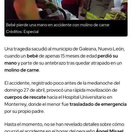
Bebé pierde una mano en accidente con molino de carne
Créditos: Especial
Una tragedia sacudió al municipio de Galeana, Nuevo León,
cuando un
bebé
de apenas 15 meses de edad
perdió su
mano
y parte de su antebrazo tras quedar atrapado en un
molino de carne
.
El accidente, registrado poco antes de la medianoche del
domingo 27 de abril, provocó una rápida movilización de
cuerpos de rescate
hacia el Hospital Universitario en
Monterrey, donde el menor fue
trasladado de emergencia
por su propio padre.
Hasta el momento, no se han revelado detalles sobre cómo
ocurrió el accidente en el hogar del pequeño
Ángel Misael
,