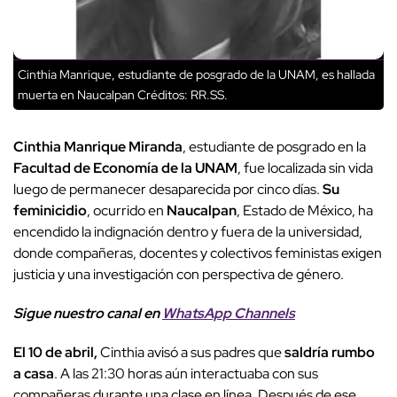
Cinthia Manrique, estudiante de posgrado de la UNAM, es hallada
muerta en Naucalpan
Créditos: RR.SS.
Cinthia Manrique Miranda
, estudiante de posgrado en la
Facultad de Economía de la UNAM
, fue localizada sin vida
luego de permanecer desaparecida por cinco días.
Su
feminicidio
, ocurrido en
Naucalpan
, Estado de México, ha
encendido la indignación dentro y fuera de la universidad,
donde compañeras, docentes y colectivos feministas exigen
justicia y una investigación con perspectiva de género.
Sigue nuestro canal en
WhatsApp Channels
El 10 de abril,
Cinthia avisó a sus padres que
saldría rumbo
a casa
. A las 21:30 horas aún interactuaba con sus
compañeras durante una clase en línea. Después de ese