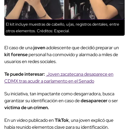
El kit incluye muestras de cabello, u{as, registros dentales, entre
otros elementos.
Créditos: Especial.
El caso de una
joven
adolescente que decidió preparar un
kit forense
personal ha conmovido y alarmado a miles de
usuarios en redes sociales.
Te puede interesar:
Joven zacatecana desaparece en
CDMX tras acudir a parlamento en el Senado
Su iniciativa, tan impactante como desgarradora, busca
garantizar su identificación en caso de
desaparecer
o ser
víctima de un crimen.
En un video publicado en
TikTok
, una joven explicó que
había reunido elementos clave para su identificación,