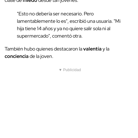
clase de
miedo
desde tan jóvenes.
"Esto no debería ser necesario. Pero
lamentablemente lo es", escribió una usuaria. "Mi
hija tiene 14 años y ya no quiere salir sola ni al
supermercado", comentó otra.
También hubo quienes destacaron la
valentía
y la
conciencia
de la joven.
▼ Publicidad