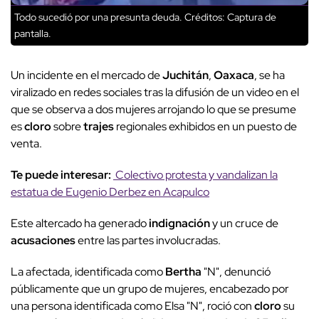
Todo sucedió por una presunta deuda.
Créditos: Captura de
pantalla.
Un incidente en el mercado de
Juchitán
,
Oaxaca
, se ha
viralizado en redes sociales tras la difusión de un video en el
que se observa a dos mujeres arrojando lo que se presume
es
cloro
sobre
trajes
regionales exhibidos en un puesto de
venta.
Te puede interesar:
Colectivo protesta y vandalizan la
estatua de Eugenio Derbez en Acapulco
Este altercado ha generado
indignación
y un cruce de
acusaciones
entre las partes involucradas.
La afectada, identificada como
Bertha
"N", denunció
públicamente que un grupo de mujeres, encabezado por
una persona identificada como Elsa "N", roció con
cloro
su