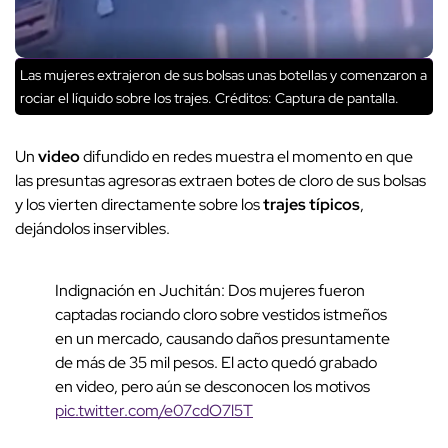
Las mujeres extrajeron de sus bolsas unas botellas y comenzaron a
rociar el líquido sobre los trajes.
Créditos: Captura de pantalla.
Un
video
difundido en redes muestra el momento en que
las presuntas agresoras extraen botes de cloro de sus bolsas
y los vierten directamente sobre los
trajes típicos
,
dejándolos inservibles.
Indignación en Juchitán: Dos mujeres fueron
captadas rociando cloro sobre vestidos istmeños
en un mercado, causando daños presuntamente
de más de 35 mil pesos. El acto quedó grabado
en video, pero aún se desconocen los motivos
pic.twitter.com/e07cdO7l5T