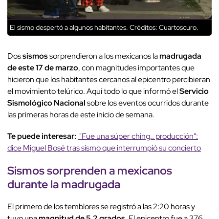
El sismo despertó a algunos habitantes.
Créditos: Cuartoscuro.
Dos
sismos
sorprendieron a los mexicanos la
madrugada
de este 17 de marzo
, con magnitudes importantes que
hicieron que los habitantes cercanos al epicentro percibieran
el movimiento telúrico. Aquí todo lo que informó el
Servicio
Sismológico Nacional
sobre los eventos ocurridos durante
las primeras horas de este inicio de semana.
Te puede interesar:
"Fue una súper ching.. producción":
dice Miguel Bosé tras sismo que interrumpió su concierto
Sismos sorprenden a mexicanos
durante la madrugada
El primero de los temblores se registró a las 2:20 horas y
tuvo una
magnitud de 5.2 grados.
El epicentro fue a 376