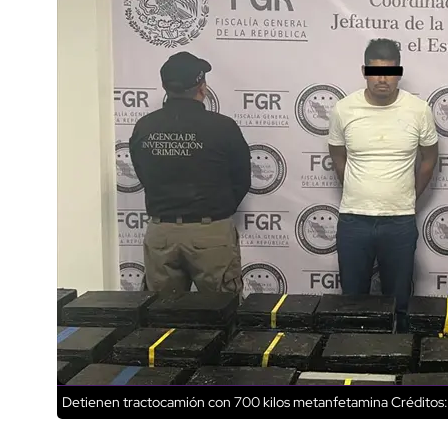
Detienen tractocamión con 700 kilos metanfetamina
Créditos: