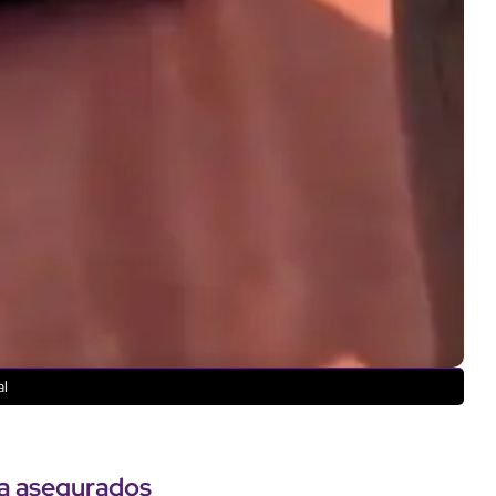
al
a asegurados