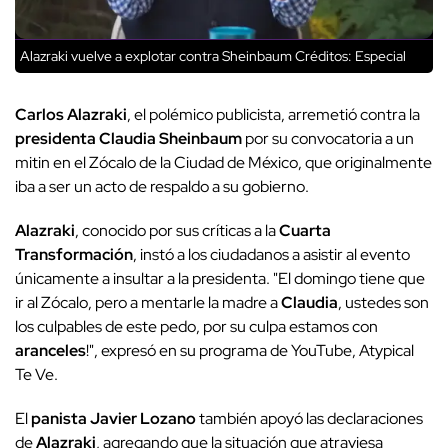
Alazraki vuelve a explotar contra Sheinbaum
Créditos: Especial
Carlos Alazraki
, el polémico publicista, arremetió contra la
presidenta Claudia Sheinbaum
por su convocatoria a un
mitin en el Zócalo de la Ciudad de México, que originalmente
iba a ser un acto de respaldo a su gobierno.
Alazraki
, conocido por sus críticas a la
Cuarta
Transformación
, instó a los ciudadanos a asistir al evento
únicamente a insultar a la presidenta. "El domingo tiene que
ir al Zócalo, pero a mentarle la madre a
Claudia
, ustedes son
los culpables de este pedo, por su culpa estamos con
aranceles
!", expresó en su programa de YouTube, Atypical
Te Ve.
El
panista Javier Lozano
también apoyó las declaraciones
de
Alazraki
, agregando que la situación que atraviesa