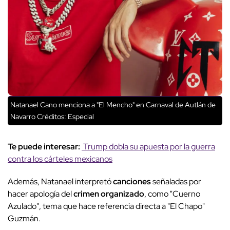
Natanael Cano menciona a "El Mencho" en Carnaval de Autlán de
Navarro
Créditos: Especial
Te puede interesar:
Trump dobla su apuesta por la guerra
contra los cárteles mexicanos
Además, Natanael interpretó
canciones
señaladas por
hacer apología del
crimen organizado
, como "Cuerno
Azulado", tema que hace referencia directa a "El Chapo"
Guzmán.