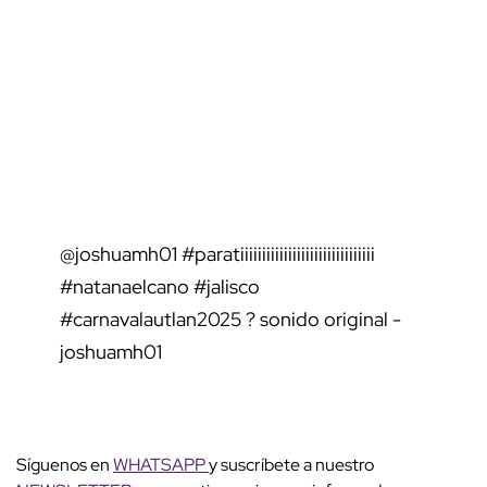
@joshuamh01
#paratiiiiiiiiiiiiiiiiiiiiiiiiiiiiiii
#natanaelcano
#jalisco
#carnavalautlan2025
? sonido original -
joshuamh01
Síguenos en
WHATSAPP
y suscríbete a nuestro