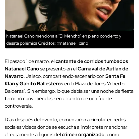
Natanael Cano menciona a "El Mencho" en pleno concierto y
desata polémica
Créditos: @natanael_cano
El pasado 1 de marzo, el
cantante de corridos tumbados
Natanael Cano
se presentó en el
Carnaval de Autlán de
Navarro
, Jalisco, compartiendo escenario con
Santa Fe
Klan y Gabito Ballesteros
en la Plaza de Toros "Alberto
Balderas". Sin embargo, lo que debía ser una noche de fiesta
terminó convirtiéndose en el centro de una fuerte
controversia.
Días después del evento, comenzaron a circular en redes
sociales videos donde se escucha al intérprete mencionar
directamente a figuras del
crimen organizado
, como