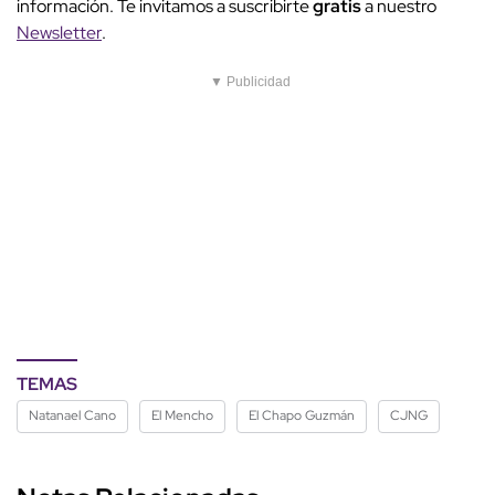
información. Te invitamos a suscribirte
gratis
a nuestro
Newsletter
.
▼ Publicidad
TEMAS
Natanael Cano
El Mencho
El Chapo Guzmán
CJNG