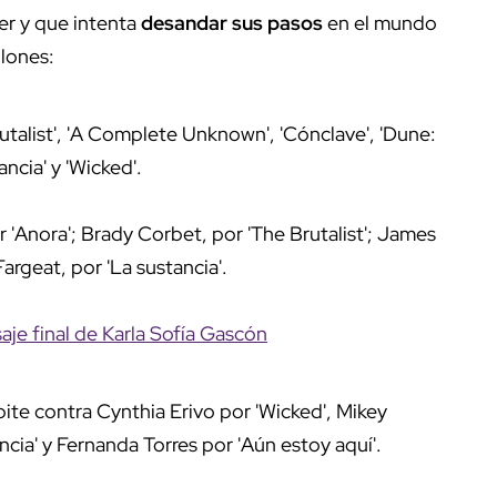
jer y que intenta
desandar sus pasos
en el mundo
glones:
utalist', 'A Complete Unknown', 'Cónclave', 'Dune:
tancia' y 'Wicked'.
 'Anora'; Brady Corbet, por 'The Brutalist'; James
rgeat, por 'La sustancia'.
aje final de Karla Sofía Gascón
pite contra Cynthia Erivo por 'Wicked', Mikey
cia' y Fernanda Torres por 'Aún estoy aquí'.