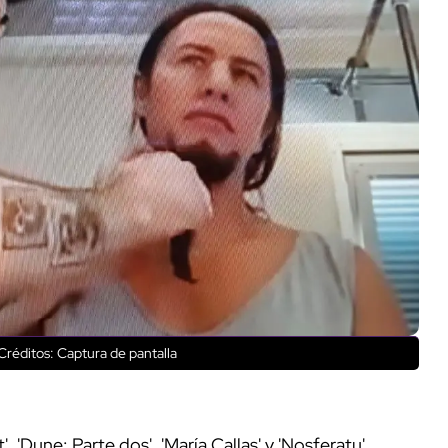
Créditos: Captura de pantalla
, 'Dune: Parte dos', 'María Callas' y 'Nosferatu'.