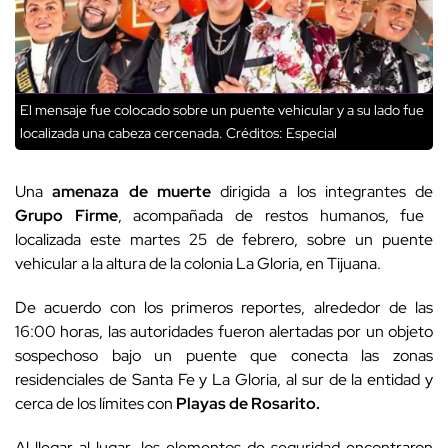
El mensaje fue colocado sobre un puente vehicular y a su lado fue
localizada una cabeza cercenada.
Créditos: Especial
Una
amenaza de muerte
dirigida a los integrantes de
Grupo Firme
, acompañada de restos humanos, fue
localizada este martes 25 de febrero, sobre un puente
vehicular a la altura de la colonia La Gloria, en Tijuana.
De acuerdo con los primeros reportes, alrededor de las
16:00 horas, las autoridades fueron alertadas por un objeto
sospechoso bajo un puente que conecta las zonas
residenciales de Santa Fe y La Gloria, al sur de la entidad y
cerca de los límites con
Playas de Rosarito.
Al llegar al lugar, los elementos de seguridad encontraron