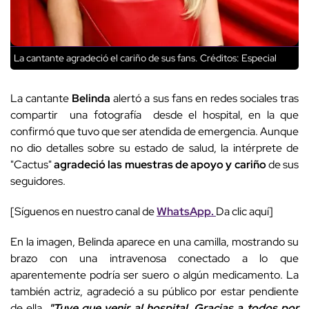
La cantante agradeció el cariño de sus fans.
Créditos: Especial
La cantante
Belinda
alertó a sus fans en redes sociales tras
compartir una fotografía desde el hospital, en la que
confirmó que tuvo que ser atendida de emergencia. Aunque
no dio detalles sobre su estado de salud, la intérprete de
"Cactus"
agradeció las muestras de apoyo y cariño
de sus
seguidores.
[Síguenos en nuestro canal de
WhatsApp.
Da clic aquí]
En la imagen, Belinda aparece en una camilla, mostrando su
brazo con una intravenosa conectado a lo que
aparentemente podría ser suero o algún medicamento. La
también actriz, agradeció a su público por estar pendiente
de ella.
"Tuve que venir al hospital. Gracias a todos por