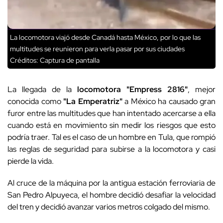
La locomotora viajó desde Canadá hasta México, por lo que las
multitudes se reunieron para verla pasar por sus ciudades
Créditos: Captura de pantalla
La llegada de la
locomotora "Empress 2816"
, mejor
conocida como
"La Emperatriz"
a México ha causado gran
furor entre las multitudes que han intentado acercarse a ella
cuando está en movimiento sin medir los riesgos que esto
podría traer. Tal es el caso de un hombre en Tula, que rompió
las reglas de seguridad para subirse a la locomotora y casi
pierde la vida.
Al cruce de la máquina por la antigua estación ferroviaria de
San Pedro Alpuyeca, el hombre decidió desafiar la velocidad
del tren y decidió avanzar varios metros colgado del mismo.