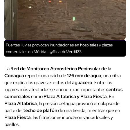
Fuertes lluvias provocan inundaciones en hospitales y plazas
comerciales en Mérida - @RicardoVerdi123
La
Red de Monitoreo Atmosférico Peninsular de la
Conagua
reportó una caída de
126 mm de agua
, una cifra
que explica los graves efectos del
aguacero
. Entre los
lugares más afectados se encuentran importantes
centros
comerciales
como
Plaza Altabrisa y Plaza Fiesta
. En
Plaza Altabrisa
, la presión del agua provocó el colapso de
parte del
techo de plafón
de una tienda, mientras que en
Plaza Fiesta
, las filtraciones inundaron varios locales y
pasillos.