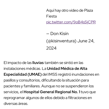
Aquí hay otro video de Plaza Fiesta
pic.twitter.com/9oB4sSjCPR
— Don Kisín (@kisinventura)
June 24,
2024
El impacto de las
lluvias
también se sintió en las
instalaciones médicas. La
Unidad Médica de Alta
Especialidad (UMAE)
del IMSS registró inundaciones en
pasillos y consultorios, dificultando la situación para
pacientes y familiares. Aunque no se suspendieron los
servicios, el
Hospital General Regional No. 1
tuvo que
reprogramar algunos de ellos debido a filtraciones en
diversas áreas.
Agentes de la
Secretaría de Seguridad Pública (SSP)
y
residentes locales se vieron obligados a cerrar
calles