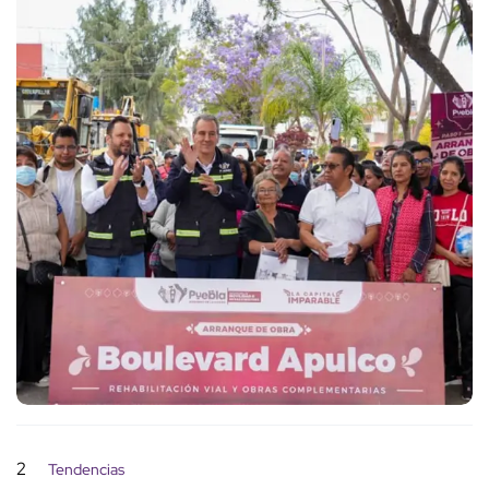
2
Tendencias
Caso Doña Carlota: rompe el
silencio tras obtener prisión
domiciliaria: "Nos toca
defendernos"