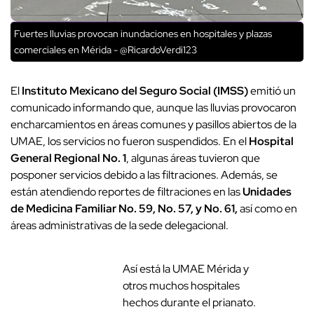
comerciales en Mérida - @RicardoVerdi123
El
Instituto Mexicano del Seguro Social (IMSS)
emitió un
comunicado informando que, aunque las lluvias provocaron
encharcamientos en áreas comunes y pasillos abiertos de la
UMAE, los servicios no fueron suspendidos. En el
Hospital
General Regional No. 1
, algunas áreas tuvieron que
posponer servicios debido a las filtraciones. Además, se
están atendiendo reportes de filtraciones en las
Unidades
de Medicina Familiar No. 59, No. 57, y No. 61,
así como en
áreas administrativas de la sede delegacional.
Así está la UMAE Mérida y otros muchos
hospitales hechos durante el prianato.
pic.twitter.com/0kEpQhGbAE
— Félix (@Hipopotamofel6_)
June 25,