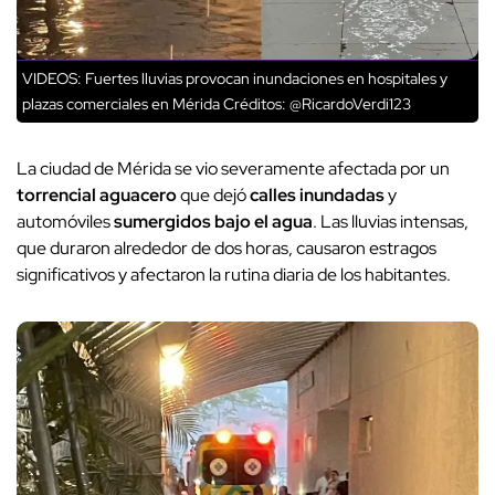
VIDEOS: Fuertes lluvias provocan inundaciones en hospitales y
plazas comerciales en Mérida
Créditos: @RicardoVerdi123
La ciudad de Mérida se vio severamente afectada por un
torrencial aguacero
que dejó
calles inundadas
y
automóviles
sumergidos bajo el agua
. Las lluvias intensas,
que duraron alrededor de dos horas, causaron estragos
significativos y afectaron la rutina diaria de los habitantes.