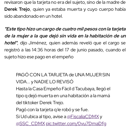
revisaron que la tarjeta no era del sujeto, sino de la madre de
Derek Trejo
, quien ya estaba muerta y cuyo cuerpo había
sido abandonado en un hotel.
"Este tipo hizo un cargo de cuatro mil pesos con la tarjeta
de la mujer a la que dejó sin vida en la habitación de un
hotel"
, dijo Jiménez, quien además reveló que el cargo se
registró a las 14:36 horas del 17 de junio pasado, cuando el
sujeto hizo ese pago en el empeño
PAGÓ CON LA TARJETA de UNA MUJER SIN
VIDA... y NADIE LO REVISÓ
Hasta la Casa Empeño Fácil d Tacubaya, llegó el
tipo q dejó muerta en una habitación a la mamá
del tiktoker Derek Trejo.
Pagó con la tarjeta q le robó y se fue.
Si Ud ubica al tipo, avise a
@FiscaliaCDMX
y
@SSC_CDMX
pic.twitter.com/0vu7DmaDfg