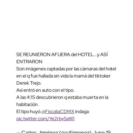
SE REUNIERON AFUERA del HOTEL...y ASÍ
ENTRARON
Son imágenes captadas por las cámaras del hotel
en el q fue hallada sin vida la mamá del tiktoker
Derek Trejo.
Así entró en auto con el tipo.
A las 4:15 descubrieron q estaba muerta en la
habitación.
El tipo huyó.
@FiscaliaCDMX
indaga
pic.twitter.com/Ye2rby5eW1
— Carlos Jiménez (@c4jimenez)
June 19,