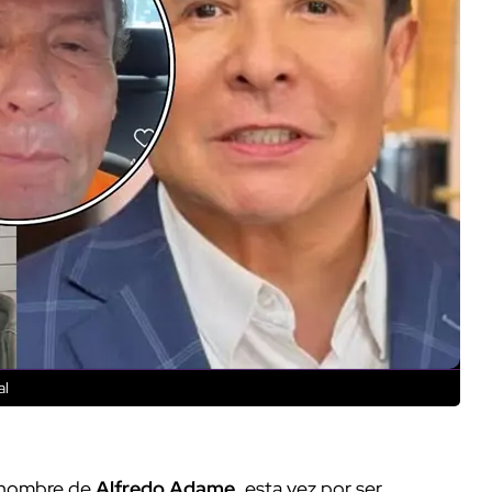
al
l nombre de
Alfredo Adame
, esta vez por ser