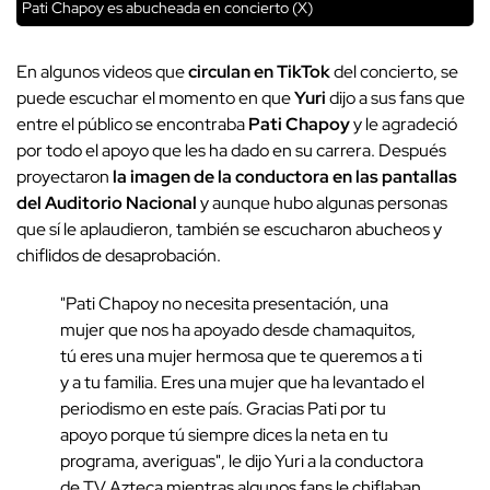
Pati Chapoy es abucheada en concierto (X)
En algunos videos que
circulan en TikTok
del concierto, se
puede escuchar el momento en que
Yuri
dijo a sus fans que
entre el público se encontraba
Pati Chapoy
y le agradeció
por todo el apoyo que les ha dado en su carrera. Después
proyectaron
la imagen de la conductora en las pantallas
del Auditorio Nacional
y aunque hubo algunas personas
que sí le aplaudieron, también se escucharon abucheos y
chiflidos de desaprobación.
"Pati Chapoy no necesita presentación, una
mujer que nos ha apoyado desde chamaquitos,
tú eres una mujer hermosa que te queremos a ti
y a tu familia. Eres una mujer que ha levantado el
periodismo en este país. Gracias Pati por tu
apoyo porque tú siempre dices la neta en tu
programa, averiguas", le dijo Yuri a la conductora
de TV Azteca mientras algunos fans le chiflaban.