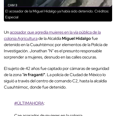
El acosador de la Miguel Hidalgo ya había sido detenido.
Créditos:
Especial
Un
acosador que agredía mujeres en la vía pública de la
colonia Agricultura
de la Alcaldía
Miguel Hidalgo
fue
detenido en la Cuauhtémoc por elementos de la Policía de
Investigación. Jonathan "N" es el presunto responsable
sorprender a mujeres, desnudo en las calles oscuras.
El sujeto de 42 años fue captado por cámaras de seguridad
de la zona "
in fraganti"
. La policía de Ciudad de México lo
siguió a través del centro de comando C2, hasta la alcaldía
Cuauhtémoc, donde fue detenido.
#ÚLTIMAHORA
:
Cae acosador de mujeres en la colonia