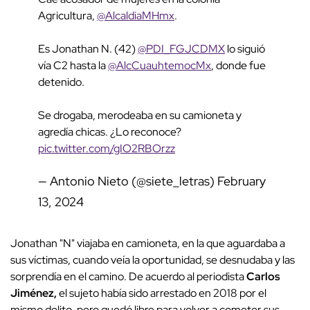
Agricultura,
@AlcaldiaMHmx
.
Es Jonathan N. (42)
@PDI_FGJCDMX
lo siguió
vía C2 hasta la
@AlcCuauhtemocMx
, donde fue
detenido.
Se drogaba, merodeaba en su camioneta y
agredía chicas. ¿Lo reconoce?
pic.twitter.com/gIO2RBOrzz
— Antonio Nieto (@siete_letras)
February
13, 2024
Jonathan "N" viajaba en camioneta, en la que aguardaba a
sus víctimas, cuando veía la oportunidad, se desnudaba y las
sorprendía en el camino. De acuerdo al periodista
Carlos
Jiménez,
el sujeto había sido arrestado en 2018 por el
mismo delito, pero quedó libre para volver a cometer sus