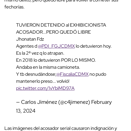
fechorías.
TUVIERON DETENIDO al EXHIBICIONISTA
ACOSADOR...PERO QUEDÓ LIBRE
Jhonatan Fdz
Agentes d
@PDI_FGJCDMX
lo detuvieron hoy.
Es la 2ª vez q lo atrapan.
En 2018 lo detuvieron POR LO MISMO.
Andaba en la misma camioneta.
Y tb desnudándose;
@FiscaliaCDMX
no pudo
mantenerlo preso... volvió!
pic.twitter.com/1vYbiMD97A
— Carlos Jiménez (@c4jimenez)
February
13, 2024
Las imágenes del acosador serial causaron indignación y