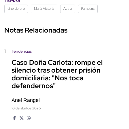
TEMAS
cine de oro
María Victoria
Actriz
Famosos
Notas Relacionadas
1
Tendencias
Caso Doña Carlota: rompe el
silencio tras obtener prisión
domiciliaria: "Nos toca
defendernos"
Anel Rangel
10 de abril de 2026