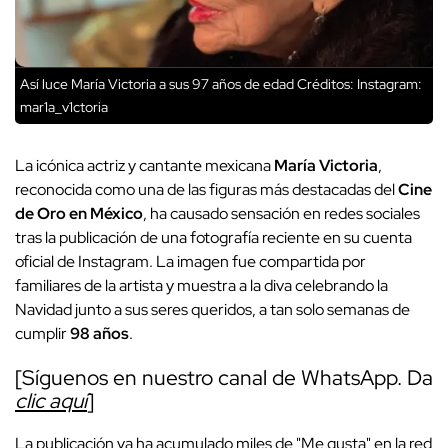
Así luce María Victoria a sus 97 años de edad
Créditos: Instagram:
mar1a_v1ctoria
La icónica actriz y cantante mexicana
María Victoria
,
reconocida como una de las figuras más destacadas del
Cine
de Oro en México
, ha causado sensación en redes sociales
tras la publicación de una fotografía reciente en su cuenta
oficial de Instagram. La imagen fue compartida por
familiares de la artista y muestra a la diva celebrando la
Navidad junto a sus seres queridos, a tan solo semanas de
cumplir
98 años
.
[Síguenos en nuestro canal de WhatsApp. Da
clic aquí
]
La publicación ya ha acumulado miles de "Me gusta" en la red