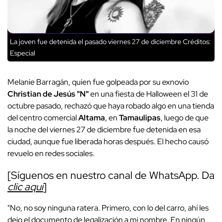
La joven fue detenida el pasado viernes 27 de diciembre
Créditos:
Especial
Melanie Barragán, quien fue golpeada por su exnovio
Christian de Jesús "N"
en una fiesta de Halloween el 31 de
octubre pasado, rechazó que haya robado algo en una tienda
del centro comercial
Altama
, en
Tamaulipas
, luego de que
la noche del viernes 27 de diciembre fue detenida en esa
ciudad, aunque fue liberada horas después. El hecho causó
revuelo en redes sociales.
[Síguenos en nuestro canal de WhatsApp. Da
clic aquí
]
"No, no soy ninguna ratera. Primero, con lo del carro, ahí les
dejo el documento de legalización a mi nombre. En ningún