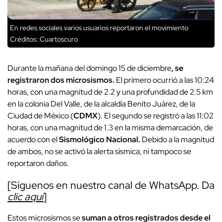
En redes sociales varios usuarios reportaron el movimiento
Créditos: Cuartoscuro
Durante la mañana del domingo 15 de diciembre
, se
registraron dos microsismos.
El primero ocurrió a las 10:24
horas, con una magnitud de 2.2 y una profundidad de 2.5 km
en la colonia Del Valle, de la alcaldía Benito Juárez, de la
Ciudad de México (
CDMX
). El segundo se registró a las 11:02
horas, con una magnitud de 1.3 en la misma demarcación, de
acuerdo con el
Sismológico Nacional.
Debido a la magnitud
de ambos, no se activó la alerta sísmica, ni tampoco se
reportaron daños.
[Síguenos en nuestro canal de WhatsApp. Da
clic aquí
]
Estos microsismos se
suman a otros registrados desde el