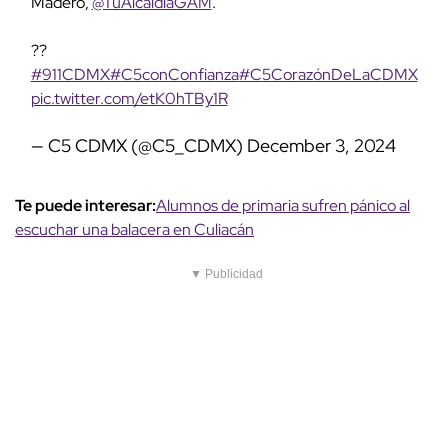
Madero,
@TuAlcaldiaGAM
.
??
#911CDMX
#C5conConfianza
#C5CorazónDeLaCDMX
pic.twitter.com/etK0hTBy1R
— C5 CDMX (@C5_CDMX)
December 3, 2024
Te puede interesar:
Alumnos de primaria sufren pánico al
escuchar una balacera en Culiacán
▼ Publicidad