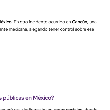
éxico
. En otro incidente ocurrido en
Cancún
, una
itante mexicana, alegando tener control sobre ese
as públicas en
México?
 generó gran indignación en
redes
sociales
, donde