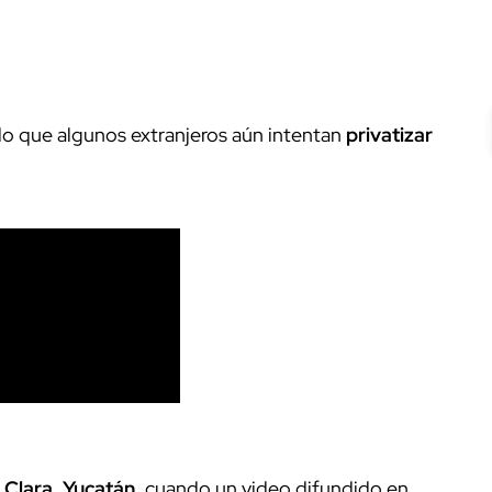
do que algunos extranjeros aún intentan
privatizar
 Clara, Yucatán
, cuando un video difundido en