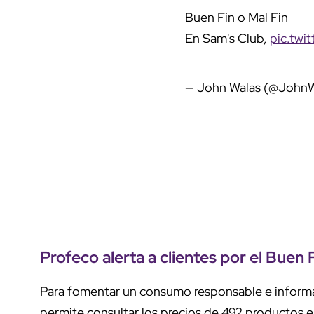
Buen Fin o Mal Fin
En Sam's Club,
pic.twi
— John Walas (@John
Profeco alerta a clientes por el Buen 
Para fomentar un consumo responsable e infor
permite consultar los precios de 492 productos e