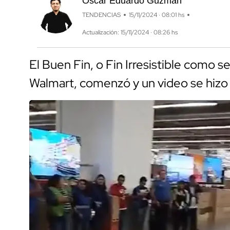
Óscar Eduardo Guzmán
TENDENCIAS
15/11/2024 · 08:01 hs
Actualización: 15/11/2024 · 08:26 hs
El Buen Fin, o Fin Irresistible como s
Walmart, comenzó y un video se hizo v