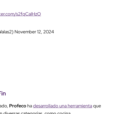
tter.com/s2fqCaIHzO
Walas2)
November 12, 2024
Fin
mado,
Profeco
ha
desarrollado una herramienta
que
n diversas categorías, como cocina,