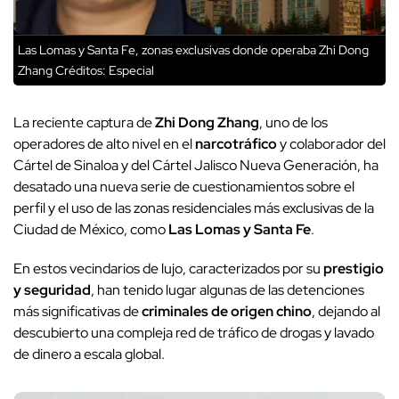
Las Lomas y Santa Fe, zonas exclusivas donde operaba Zhi Dong
Zhang
Créditos: Especial
La reciente captura de
Zhi Dong Zhang
, uno de los
operadores de alto nivel en el
narcotráfico
y colaborador del
Cártel de Sinaloa y del Cártel Jalisco Nueva Generación, ha
desatado una nueva serie de cuestionamientos sobre el
perfil y el uso de las zonas residenciales más exclusivas de la
Ciudad de México, como
Las Lomas y Santa Fe
.
En estos vecindarios de lujo, caracterizados por su
prestigio
y seguridad
, han tenido lugar algunas de las detenciones
más significativas de
criminales de origen chino
, dejando al
descubierto una compleja red de tráfico de drogas y lavado
de dinero a escala global.