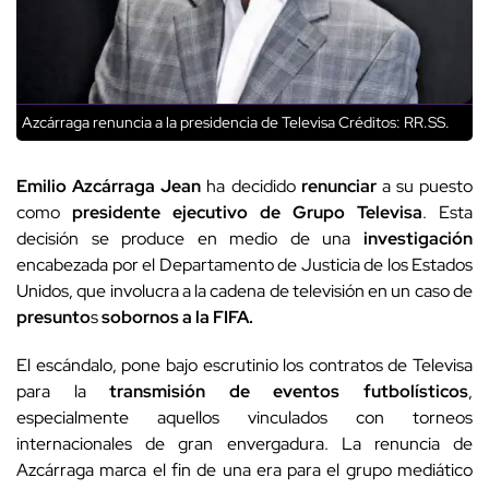
Azcárraga renuncia a la presidencia de Televisa
Créditos: RR.SS.
Emilio Azcárraga Jean
ha decidido
renunciar
a su puesto
como
presidente ejecutivo de Grupo Televisa
. Esta
decisión se produce en medio de una
investigación
encabezada por el Departamento de Justicia de los Estados
Unidos, que involucra a la cadena de televisión en un caso de
presunto
s
sobornos a la FIFA.
El escándalo, pone bajo escrutinio los contratos de Televisa
para la
transmisión de eventos futbolísticos
,
especialmente aquellos vinculados con torneos
internacionales de gran envergadura.
La renuncia de
Azcárraga marca el fin de una era para el grupo mediático