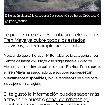
El huracán alcanzó la categoría 5 en cuestión de horas
Créditos: X
@Space_station
Te puede interesar:
Sheinbaum celebra que
Tren Maya ya cubre todos los estados
previstos; reitera ampliación de rutas
A pesar de que el huracán Milton alcanzó la categoría 5, con
vientos de hasta 250 km/h y se dirigía hacia el Golfo de
México, su dirección actual es rumbo a
Florida.
Por su parte,
el
Tren Maya
ha asegurado que sus operaciones
están
nuevamente disponibles
, lo que representa un alivio para
los viajeros en la región.
Si te gustó la información puedes saber más
a través de nuestro
canal de WhatsApp.
También te invitamos al
Newsletter de