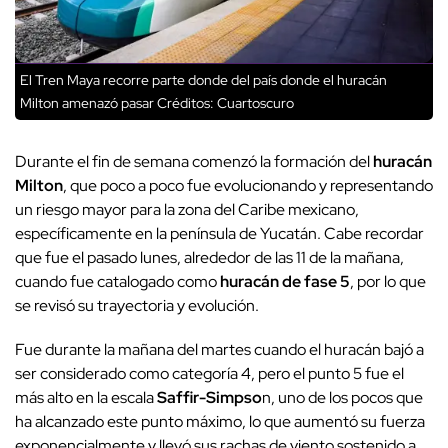
El Tren Maya recorre parte donde del país donde el huracán
Milton amenazó pasar
Créditos: Cuartoscuro
Durante el fin de semana comenzó la formación del
huracán
Milton
, que poco a poco fue evolucionando y representando
un riesgo mayor para la zona del Caribe mexicano,
específicamente en la península de Yucatán. Cabe recordar
que fue el pasado lunes, alrededor de las 11 de la mañana,
cuando fue catalogado como
huracán de fase 5
, por lo que
se revisó su trayectoria y evolución.
Fue durante la mañana del martes cuando el huracán bajó a
ser considerado como categoría 4, pero el punto 5 fue el
más alto en la escala
Saffir-Simpso
n, uno de los pocos que
ha alcanzado este punto máximo, lo que aumentó su fuerza
exponencialmente y llevó sus rachas de viento sostenido a