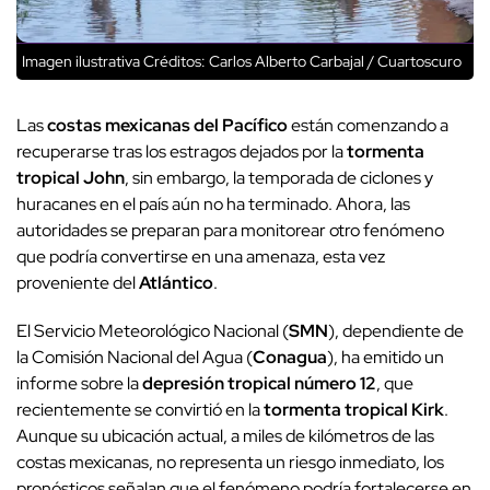
Imagen ilustrativa
Créditos: Carlos Alberto Carbajal / Cuartoscuro
Las
costas mexicanas del Pacífico
están comenzando a
recuperarse tras los estragos dejados por la
tormenta
tropical John
, sin embargo, la temporada de ciclones y
huracanes en el país aún no ha terminado. Ahora, las
autoridades se preparan para monitorear otro fenómeno
que podría convertirse en una amenaza, esta vez
proveniente del
Atlántico
.
El Servicio Meteorológico Nacional (
SMN
), dependiente de
la Comisión Nacional del Agua (
Conagua
), ha emitido un
informe sobre la
depresión tropical número 12
, que
recientemente se convirtió en la
tormenta tropical Kirk
.
Aunque su ubicación actual, a miles de kilómetros de las
costas mexicanas, no representa un riesgo inmediato, los
pronósticos señalan que el fenómeno podría fortalecerse en