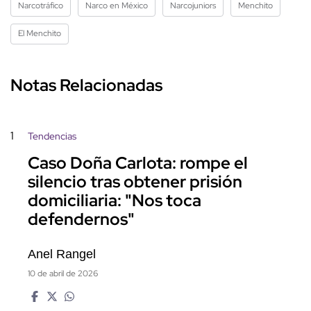
Narcotráfico
Narco en México
Narcojuniors
Menchito
El Menchito
Notas Relacionadas
1
Tendencias
Caso Doña Carlota: rompe el
silencio tras obtener prisión
domiciliaria: "Nos toca
defendernos"
Anel Rangel
10 de abril de 2026