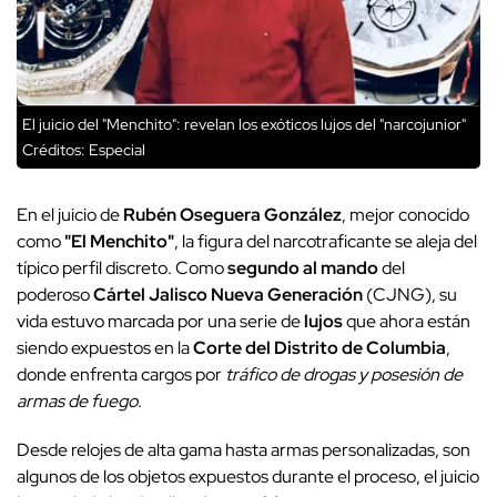
El juicio del "Menchito": revelan los exóticos lujos del "narcojunior"
Créditos: Especial
En el juicio de
Rubén Oseguera González
, mejor conocido
como
"El Menchito"
, la figura del narcotraficante se aleja del
típico perfil discreto. Como
segundo al mando
del
poderoso
Cártel Jalisco Nueva Generación
(CJNG), su
vida estuvo marcada por una serie de
lujos
que ahora están
siendo expuestos en la
Corte del Distrito de Columbia
,
donde enfrenta cargos por
tráfico de drogas y posesión de
armas de fuego
.
Desde relojes de alta gama hasta armas personalizadas, son
algunos de los objetos expuestos durante el proceso, el juicio