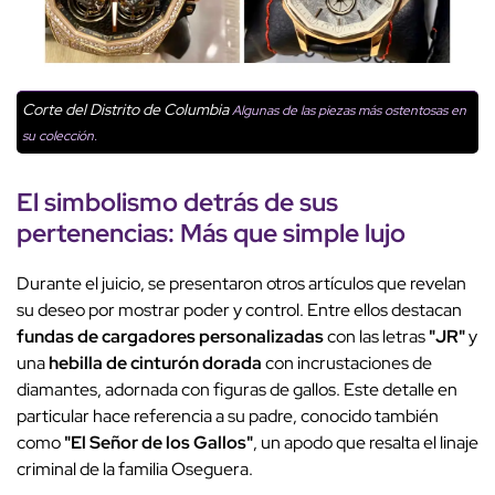
Corte del Distrito de Columbia
Algunas de las piezas más ostentosas en
su colección.
El simbolismo detrás de sus
pertenencias: Más que simple lujo
Durante el juicio, se presentaron otros artículos que revelan
su deseo por mostrar poder y control. Entre ellos destacan
fundas de
cargadores personalizadas
con las letras
"JR"
y
una
hebilla de cinturón dorada
con incrustaciones de
diamantes, adornada con figuras de gallos. Este detalle en
particular hace referencia a su padre, conocido también
como
"El Señor de los Gallos"
, un apodo que resalta el linaje
criminal de la familia Oseguera.